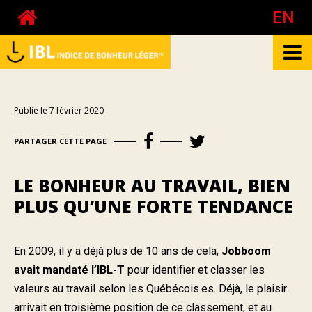
EN
À propos de l'IBL
Publié le 7 février 2020
Biographie de Pierre Côté
PARTAGER CETTE PAGE
À propos du bonheur au travail
À propos de l'humeur
LE BONHEUR AU TRAVAIL, BIEN
Votre bonheur
PLUS QU’UNE FORTE TENDANCE
Votre humeur
Votre bonheur au travail - Questionnaire
En 2009, il y a déjà plus de 10 ans de cela,
Jobboom
avait mandaté l’IBL-T
pour identifier et classer les
Votre bonheur au travail - Calculateurs
valeurs au travail selon les Québécois.es. Déjà, le plaisir
Publications
arrivait en troisième position de ce classement, et au