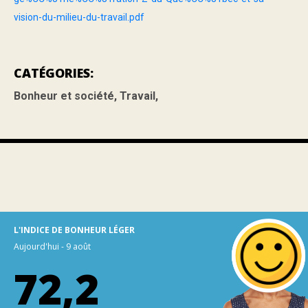
vision-du-milieu-du-travail.pdf
CATÉGORIES:
Bonheur et société
,
Travail
,
L'INDICE DE BONHEUR LÉGER
Aujourd'hui - 9 août
72,2