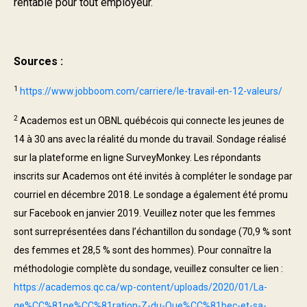
rentable pour tout employeur.
Sources :
1
https://www.jobboom.com/carriere/le-travail-en-12-valeurs/
2
Academos est un OBNL québécois qui connecte les jeunes de
14 à 30 ans avec la réalité du monde du travail. Sondage réalisé
sur la plateforme en ligne SurveyMonkey. Les répondants
inscrits sur Academos ont été invités à compléter le sondage par
courriel en décembre 2018. Le sondage a également été promu
sur Facebook en janvier 2019. Veuillez noter que les femmes
sont surreprésentées dans l’échantillon du sondage (70,9 % sont
des femmes et 28,5 % sont des hommes). Pour connaître la
méthodologie complète du sondage, veuillez consulter ce lien :
https://academos.qc.ca/wp-content/uploads/2020/01/La-
ge%CC%81ne%CC%81ration-Z-du-Que%CC%81bec-et-sa-