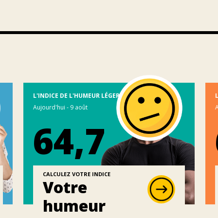
L'INDICE DE L'HUMEUR LÉGER
Aujourd'hui - 9 août
A
64,7
CALCULEZ VOTRE INDICE
Votre
humeur