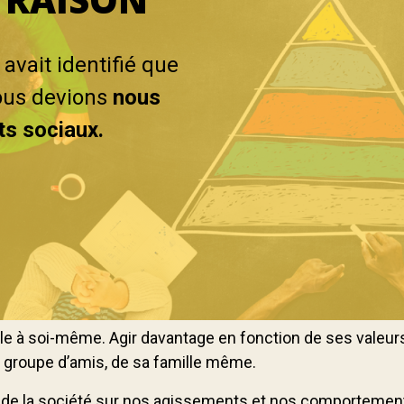
avait identifié que
nous devions
nous
s sociaux.
èle à soi-même. Agir davantage en fonction de ses valeurs
n groupe d’amis, de sa famille même.
uence de la société sur nos agissements et nos comporteme